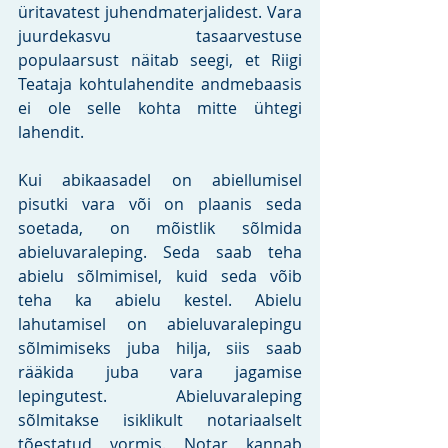
üritavatest juhendmaterjalidest. Vara 
juurdekasvu tasaarvestuse 
populaarsust näitab seegi, et Riigi 
Teataja kohtulahendite andmebaasis 
ei ole selle kohta mitte ühtegi 
lahendit. 
Kui abikaasadel on abiellumisel 
pisutki vara või on plaanis seda 
soetada, on mõistlik sõlmida 
abieluvaraleping. Seda saab teha 
abielu sõlmimisel, kuid seda võib 
teha ka abielu kestel. Abielu 
lahutamisel on abieluvaralepingu 
sõlmimiseks juba hilja, siis saab 
rääkida juba vara jagamise 
lepingutest. Abieluvaraleping 
sõlmitakse isiklikult notariaalselt 
tõestatud vormis. Notar kannab 