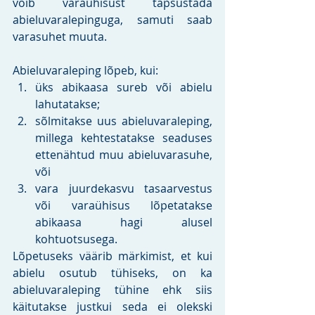
võib varaühisust täpsustada 
abieluvaralepinguga, samuti saab 
varasuhet muuta.
Abieluvaraleping lõpeb, kui:
üks abikaasa sureb või abielu 
lahutatakse;
sõlmitakse uus abieluvaraleping, 
millega kehtestatakse seaduses 
ettenähtud muu abieluvarasuhe, 
või
vara juurdekasvu tasaarvestus 
või varaühisus lõpetatakse 
abikaasa hagi alusel 
kohtuotsusega.
Lõpetuseks väärib märkimist, et kui 
abielu osutub tühiseks, on ka 
abieluvaraleping tühine ehk siis 
käitutakse justkui seda ei olekski 