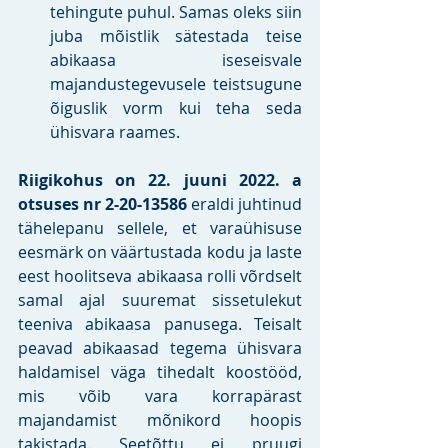
tehingute puhul. Samas oleks siin 
juba mõistlik sätestada teise 
abikaasa iseseisvale 
majandustegevusele teistsugune 
õiguslik vorm kui teha seda 
ühisvara raames.
Riigikohus on 22. juuni 2022. a 
otsuses nr 2-20-13586
 eraldi juhtinud 
tähelepanu sellele, et varaühisuse 
eesmärk on väärtustada kodu ja laste 
eest hoolitseva abikaasa rolli võrdselt 
samal ajal suuremat sissetulekut 
teeniva abikaasa panusega. Teisalt 
peavad abikaasad tegema ühisvara 
haldamisel väga tihedalt koostööd, 
mis võib vara korrapärast 
majandamist mõnikord hoopis 
takistada. Seetõttu ei pruugi 