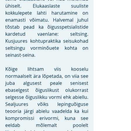
ühiselt. Elukaaslaste suuliste 
kokkulepete lahti harutamine on 
enamasti võimatu. Halvemal juhul 
tõstab pead ka õigusspetsialistide 
kardetud vaenlane: seltsing. 
Kusjuures kohtupraktika seisukohad 
seltsingu vorminõuete kohta on 
seinast-seina. 
Kõige lihtsam viis kooselu 
normaalselt ära lõpetada, on viia see 
juba algusest peale senisest 
ebaselgest õiguslikust olukorrast 
selgesse õiguslikku vormi ehk abiellu. 
Sealjuures võiks lepinguõiguse 
teooria järgi abielu vaadelda ka kui 
kompromissi erivormi, kuna see 
eeldab mõlemalt poolelt 