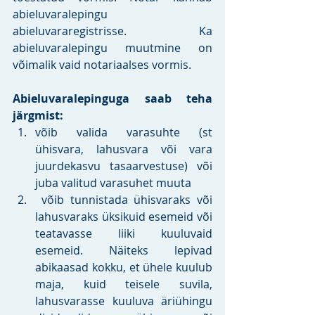
abieluvaralepingu 
abieluvararegistrisse. Ka 
abieluvaralepingu muutmine on 
võimalik vaid notariaalses vormis.
Abieluvaralepinguga saab teha 
järgmist:
võib valida varasuhte (st 
ühisvara, lahusvara või vara 
juurdekasvu tasaarvestuse) või 
juba valitud varasuhet muuta
 võib tunnistada ühisvaraks või 
lahusvaraks üksikuid esemeid või 
teatavasse liiki kuuluvaid 
esemeid. Näiteks lepivad 
abikaasad kokku, et ühele kuulub 
maja, kuid teisele suvila, 
lahusvarasse kuuluva äriühingu 