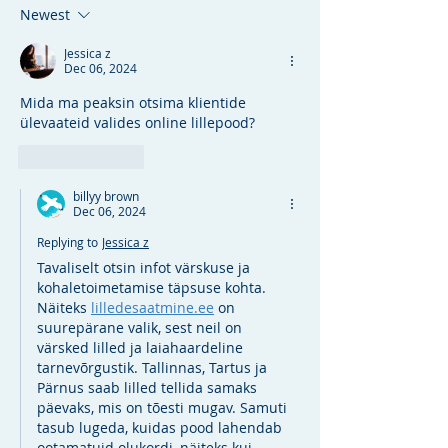
Newest
Jessica z
Dec 06, 2024
Mida ma peaksin otsima klientide 
ülevaateid valides online lillepood?
Like
Reply
billyy brown
Dec 06, 2024
Replying to
Jessica z
Tavaliselt otsin infot värskuse ja 
kohaletoimetamise täpsuse kohta. 
Näiteks 
lilledesaatmine.ee
 on 
suurepärane valik, sest neil on 
värsked lilled ja laiahaardeline 
tarnevõrgustik. Tallinnas, Tartus ja 
Pärnus saab lilled tellida samaks 
päevaks, mis on tõesti mugav. Samuti 
tasub lugeda, kuidas pood lahendab 
ootamatuid olukordi, näiteks kui 