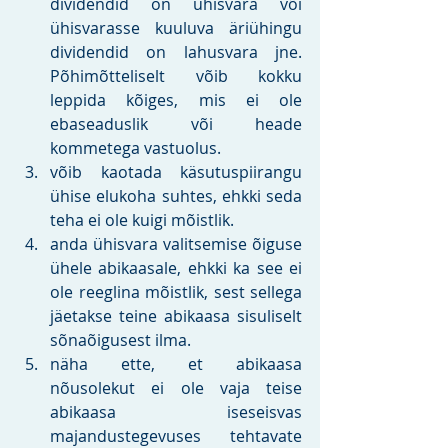
dividendid on ühisvara või 
ühisvarasse kuuluva äriühingu 
dividendid on lahusvara jne. 
Põhimõtteliselt võib kokku 
leppida kõiges, mis ei ole 
ebaseaduslik või heade 
kommetega vastuolus.
võib kaotada käsutuspiirangu 
ühise elukoha suhtes, ehkki seda 
teha ei ole kuigi mõistlik.
anda ühisvara valitsemise õiguse 
ühele abikaasale, ehkki ka see ei 
ole reeglina mõistlik, sest sellega 
jäetakse teine abikaasa sisuliselt 
sõnaõigusest ilma. 
näha ette, et abikaasa 
nõusolekut ei ole vaja teise 
abikaasa iseseisvas 
majandustegevuses tehtavate 