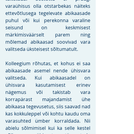
varaühisus olla otstarbekas näiteks 
ettevõtlusega tegelevate abikaasade 
puhul või kui perekonna varaline 
seisund on keskmisest 
märkimisväärselt parem ning 
mõlemad abikaasad soovivad vara 
valitseda üksteisest sõltumatult.
Kolleegium rõhutas, et kohus ei saa 
abikaasade asemel nende ühisvara 
valitseda. Kui abikaasadel on 
ühisvara kasutamisest erinev 
nägemus või takistab vara 
korrapärast majandamist ühe 
abikaasa tegevusetus, siis saavad nad 
kas kokkuleppel või kohtu kaudu oma 
varasuhted ümber korraldada. Nii 
abielu sõlmimisel kui ka selle kestel 