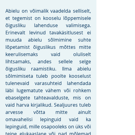
Abielu on võimalik vaadelda selliselt, 
et tegemist on kooselu lõppemisele 
õigusliku lahenduse valimisega. 
Erinevalt levinud tavakäsitlusest ei 
muuda abielu sõlmimine suhte 
lõpetamist õiguslikus mõttes mitte 
keerulisemaks vaid oluliselt 
lihtsamaks, andes sellele selge 
õigusliku raamistiku. Ilma abielu 
sõlmimiseta tuleb poolte kooselust 
tulenevaid varasuhteid lahendada 
läbi lugematute vähem või rohkem 
ebaselgete tahteavalduste, mis on 
vaid harva kirjalikud. Sealjuures tuleb 
arvesse võtta mitte ainult 
omavahelisi lepinguid vaid ka 
lepinguid, mille osapooleks on üks või 
teine elukaaslane või nad mõlemad 