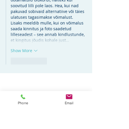
soovitud lilli pole laos. Hea, kui nad 
pakuvad sobivaid alternatiive või täies 
ulatuses tagasimakse võimalust. 
Lisaks meeldib mulle, kui on võimalus 
saada kinnitus ja foto saadetud 
lilleseadest – see annab kindlustunde, 
et kingitus jõudis kohale just…
Show More
Like
Reply
Phone
Email