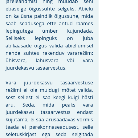
järeleandmisi ning muudab seni 
ebaselge õigussuhte selgeks. Abielu 
on ka üsna paindlik õigussuhe, mida 
saab seadusega ette antud raames 
lepingutega ümber kujundada. 
Selliseks lepinguks on juba 
abikaasade õigus valida abiellumisel 
nende suhtes rakenduv vararežiim: 
ühisvara, lahusvara või vara 
juurdekasvu tasaarvestus. 
Vara juurdekasvu tasaarvestuse 
režiimi ei ole muidugi mõtet valida, 
sest sellest ei saa keegi kuigi hästi 
aru. Seda, mida peaks vara 
juurdekasvu tasaarvestus endast 
kujutama, ei saa arusaadavas vormis 
teada ei perekonnaseadusest, selle 
seletuskirjast ega seda selgitada 