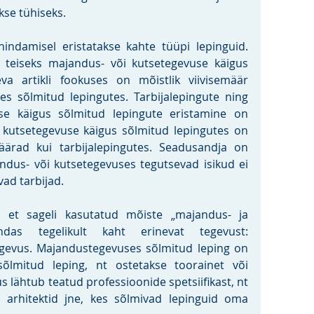
kse tühiseks.
 hindamisel eristatakse kahte tüüpi lepinguid. 
g teiseks majandus- või kutsetegevuse käigus 
va artikli fookuses on mõistlik viivisemäär 
s sõlmitud lepingutes. Tarbijalepingute ning 
se käigus sõlmitud lepingute eristamine on 
 kutsetegevuse käigus sõlmitud lepingutes on 
ärad kui tarbijalepingutes. Seadusandja on 
ndus- või kutsetegevuses tegutsevad isikud ei 
vad tarbijad. 
, et sageli kasutatud mõiste „majandus- ja 
das tegelikult kaht erinevat tegevust: 
gevus. Majandustegevuses sõlmitud leping on 
õlmitud leping, nt ostetakse toorainet või 
lähtub teatud professioonide spetsiifikast, nt 
, arhitektid jne, kes sõlmivad lepinguid oma 