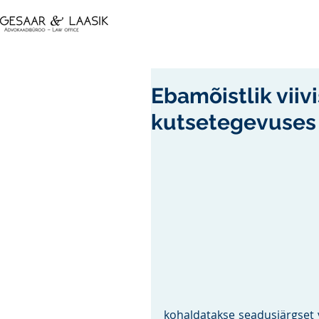
Ebamõistlik vii
kutsetegevuses 
kohaldatakse seadusjärgset v