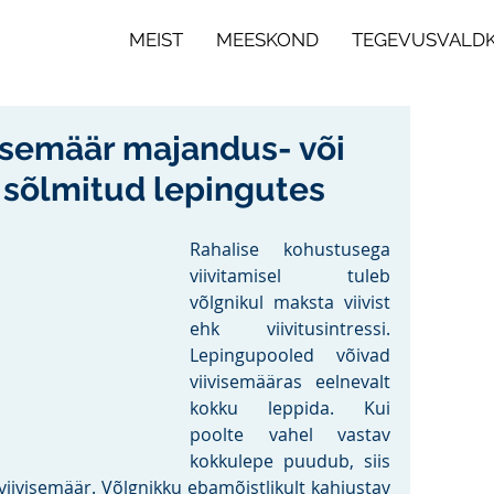
MEIST
MEESKOND
TEGEVUSVALD
visemäär majandus- või
sõlmitud lepingutes
Rahalise kohustusega 
viivitamisel tuleb 
võlgnikul maksta viivist 
ehk viivitusintressi. 
Lepingupooled võivad 
viivisemääras eelnevalt 
kokku leppida. Kui 
poolte vahel vastav 
kokkulepe puudub, siis 
iivisemäär. Võlgnikku ebamõistlikult kahjustav 