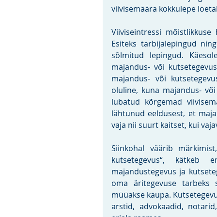
viivisemäära kokkulepe loeta
Viiviseintressi mõistlikkuse
Esiteks tarbijalepingud nin
sõlmitud lepingud. Käesole
majandus- või kutsetegevuse
majandus- või kutsetegevu
oluline, kuna majandus- või
lubatud kõrgemad viivisemä
lähtunud eeldusest, et maja
vaja nii suurt kaitset, kui vaja
Siinkohal väärib märkimist
kutsetegevus“, kätkeb en
majandustegevus ja kutsete
oma äritegevuse tarbeks s
müüakse kaupa. Kutsetegevus 
arstid, advokaadid, notarid