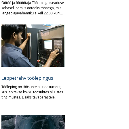
Öötöö ja öötöötaja Töölepingu seaduse
kohasel loetaks öötööks tööaega, mis
langeb ajavahemikule kell 22.00 kuni
6.00. Öötöötajaks...
Leppetrahv töölepingus
Tööleping on töösuhte alusdokument,
kus lepitakse kokku töösuhtes olulistes
tingimustes. Lisaks tavapärastele
tingimustele nagu töötasu,...