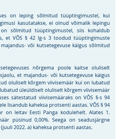
es on leping sõlmitud tüüptingimustel, kui 
ngimusi kasutatakse, ei olnud võimalik lepingu 
on sõlmitud tüüptingimustel, siis kohaldub 
s, et VÕS § 42 lg-s 3 toodud tüüptingimuste 
 majandus- või kutsetegevuse käigus sõlmitud 
setegevuses nõrgema poole kaitse oluliselt 
sjaolu, et majandus- või kutsetegevuse käigus 
ud oluliselt kõrgem viivisemäär kui on lubatud 
lubatud üleüldiselt oluliselt kõrgem viivisemäär 
ses sätestatud viivisemääraks on VÕS §-s 94 
ele lisandub kaheksa protsenti aastas. VÕS § 94 
r on leitav Eesti Panga kodulehelt. Alates 1. 
imäär püsinud 0,00%. Seega on seadusjärgne 
(juuli 2022. a) kaheksa protsenti aastas. 