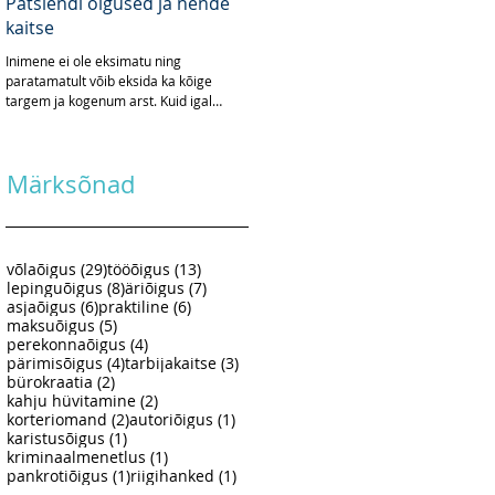
Patsiendi õigused ja nende
kaitse
Inimene ei ole eksimatu ning
paratamatult võib eksida ka kõige
targem ja kogenum arst. Kuid igal
eksimusel on oma hind. Arsti puhul
võib...
Märksõnad
29 posts
13 posts
võlaõigus
(29)
tööõigus
(13)
8 posts
7 posts
lepinguõigus
(8)
äriõigus
(7)
6 posts
6 posts
asjaõigus
(6)
praktiline
(6)
5 posts
maksuõigus
(5)
4 posts
perekonnaõigus
(4)
4 posts
3 posts
pärimisõigus
(4)
tarbijakaitse
(3)
2 posts
bürokraatia
(2)
2 posts
kahju hüvitamine
(2)
2 posts
1 post
korteriomand
(2)
autoriõigus
(1)
1 post
karistusõigus
(1)
1 post
kriminaalmenetlus
(1)
1 post
1 post
pankrotiõigus
(1)
riigihanked
(1)