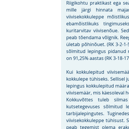
Riigikohtu praktikast ega sea
mille järgi hinnata maja
viivisekokkuleppe mõistliku
ebamõistlikuks tingimuse
kuritarvitav viivisenõue. Se
peab tõendama võlgnik. Reegl
ületab põhinõuet. (RK 3-2-1
sõlmitud lepingus pidanud m
on 91,25% aastas (RK 3-18-17
Kui kokkulepitud viivisemää
kokkulepe tühiseks. Sellisel j
lepingus kokkulepitud määra 
viivisemäär, mis käesoleval h
Kokkuvõttes tuleb silmas
kutsetegevuses sõlmitud l
tarbijalepingutes. Tuginede
viivisekokkuleppe tühisust. S
peab tegemist olema erako