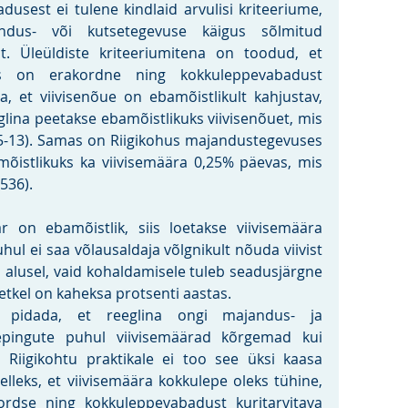
dusest ei tulene kindlaid arvulisi kriteeriume, 
ndus- või kutsetegevuse käigus sõlmitud 
st. Üleüldiste kriteeriumitena on toodud, et 
ks on erakordne ning kokkuleppevabadust 
da, et viivisenõue on ebamõistlikult kahjustav, 
ina peetakse ebamõistlikuks viivisenõuet, mis 
-5-13). Samas on Riigikohus majandustegevuses 
õistlikuks ka viivisemäära 0,25% päevas, mis 
536).
r on ebamõistlik, siis loetakse viivisemäära 
uhul ei saa võlausaldaja võlgnikult nõuda viivist 
alusel, vaid kohaldamisele tuleb seadusjärgne 
etkel on kaheksa protsenti aastas.
 pidada, et reeglina ongi majandus- ja 
epingute puhul viivisemäärad kõrgemad kui 
s Riigikohtu praktikale ei too see üksi kaasa 
elleks, et viivisemäära kokkulepe oleks tühine, 
rdse ning kokkuleppevabadust kuritarvitava 