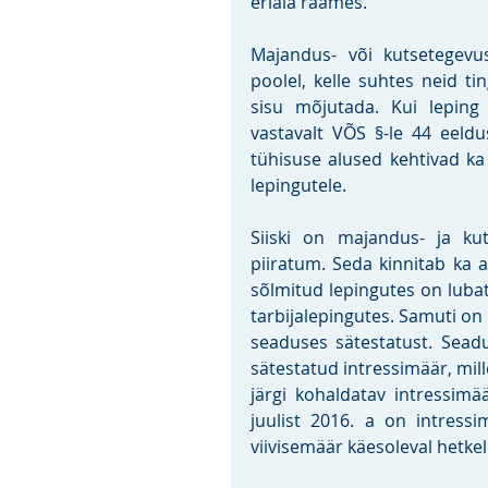
eriala raames.
Majandus- või kutsetegevus
poolel, kelle suhtes neid ti
sisu mõjutada. Kui leping 
vastavalt VÕS §-le 44 eeldu
tühisuse alused kehtivad ka
lepingutele. 
Siiski on majandus- ja kut
piiratum. Seda kinnitab ka a
sõlmitud lepingutes on lubat
tarbijalepingutes. Samuti on 
seaduses sätestatust. Seadu
sätestatud intressimäär, mill
järgi kohaldatav intressimää
juulist 2016. a on intress
viivisemäär käesoleval hetkel 