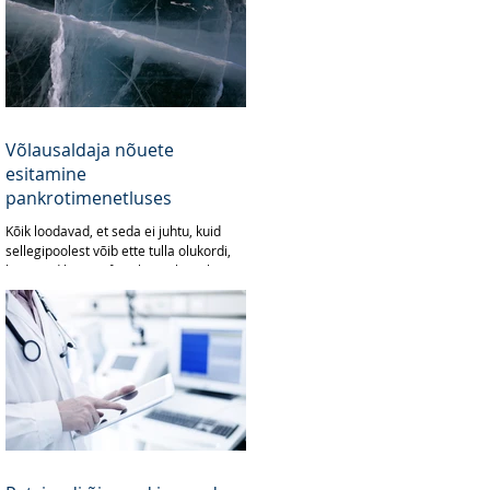
Võlausaldaja nõuete
esitamine
pankrotimenetluses
Kõik loodavad, et seda ei juhtu, kuid
sellegipoolest võib ette tulla olukordi,
kus juriidilise või füüsilise isiku suhtes
kuulutatakse...