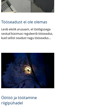
Tööseadust ei ole olemas
Levib ekslik arusaam, et tööõigusega
seotud küsimusi reguleerib tööseadus,
kuid sellist seadust nagu tööseadus
Eesti õigussüsteem ei...
Öötöö ja töötamine
riigipühadel