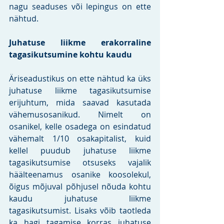
nagu seaduses või lepingus on ette 
nähtud.
Juhatuse liikme erakorraline 
tagasikutsumine kohtu kaudu
Äriseadustikus on ette nähtud ka üks 
juhatuse liikme tagasikutsumise 
erijuhtum, mida saavad kasutada 
vähemusosanikud. Nimelt on 
osanikel, kelle osadega on esindatud 
vähemalt 1/10 osakapitalist, kuid 
kellel puudub juhatuse liikme 
tagasikutsumise otsuseks vajalik 
häälteenamus osanike koosolekul, 
õigus mõjuval põhjusel nõuda kohtu 
kaudu juhatuse liikme 
tagasikutsumist. Lisaks võib taotleda 
ka hagi tagamise korras juhatuse 