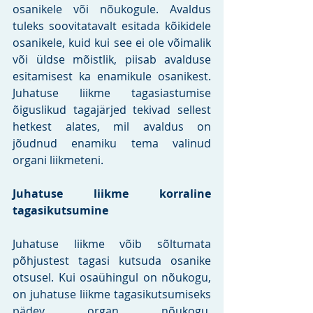
osanikele või nõukogule. Avaldus 
tuleks soovitatavalt esitada kõikidele 
osanikele, kuid kui see ei ole võimalik 
või üldse mõistlik, piisab avalduse 
esitamisest ka enamikule osanikest. 
Juhatuse liikme tagasiastumise 
õiguslikud tagajärjed tekivad sellest 
hetkest alates, mil avaldus on 
jõudnud enamiku tema valinud 
organi liikmeteni.
Juhatuse liikme korraline 
tagasikutsumine
Juhatuse liikme võib sõltumata 
põhjustest tagasi kutsuda osanike 
otsusel. Kui osaühingul on nõukogu, 
on juhatuse liikme tagasikutsumiseks 
pädev organ nõukogu. 