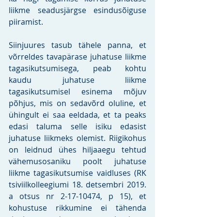
liikme seadusjärgse esindusõiguse 
piiramist.
Siinjuures tasub tähele panna, et 
võrreldes tavapärase juhatuse liikme 
tagasikutsumisega, peab kohtu 
kaudu juhatuse liikme 
tagasikutsumisel esinema mõjuv 
põhjus, mis on sedavõrd oluline, et 
ühingult ei saa eeldada, et ta peaks 
edasi taluma selle isiku edasist 
juhatuse liikmeks olemist. Riigikohus 
on leidnud ühes hiljaaegu tehtud 
vähemusosaniku poolt juhatuse 
liikme tagasikutsumise vaidluses (RK 
tsiviilkolleegiumi 18. detsembri 2019. 
a otsus nr 2-17-10474, p 15), et 
kohustuse rikkumine ei tähenda 