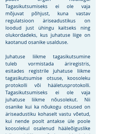
Tagasikutsumiseks ei ole vaja 
mõjuvat põhjust, kuna vastav 
regulatsioon äriseadustikus on 
loodud just ühingu kaitseks ning 
olukordadeks, kus juhatuse liige on 
kaotanud osanike usalduse.
Juhatuse liikme tagasikutsumine 
tuleb vormistada äriregistris, 
esitades registrile juhatuse liikme 
tagasikutsumise otsuse, koosoleku 
protokolli või hääletusprotokolli. 
Tagasikutsumiseks ei ole vaja 
juhatuse liikme nõusolekut. Nii 
osanike kui ka nõukogu otsused on 
äriseadustiku kohaselt vastu võetud, 
kui nende poolt antakse üle poole 
koosolekul osalenud hääleõiguslike 