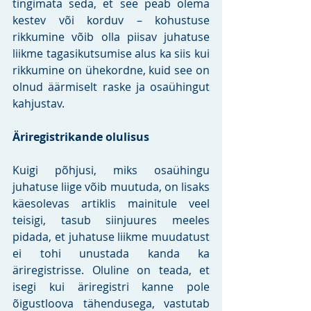
tingimata seda, et see peab olema 
kestev või korduv – kohustuse 
rikkumine võib olla piisav juhatuse 
liikme tagasikutsumise alus ka siis kui 
rikkumine on ühekordne, kuid see on 
olnud äärmiselt raske ja osaühingut 
kahjustav.
Äriregistrikande olulisus
Kuigi põhjusi, miks osaühingu 
juhatuse liige võib muutuda, on lisaks 
käesolevas artiklis mainitule veel 
teisigi, tasub siinjuures meeles 
pidada, et juhatuse liikme muudatust 
ei tohi unustada kanda ka 
äriregistrisse. Oluline on teada, et 
isegi kui äriregistri kanne pole 
õigustloova tähendusega, vastutab 