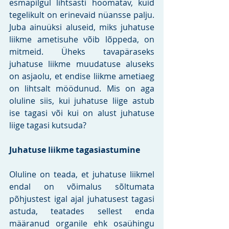
esmapilgul lihtsasti hoomatav, kuid 
tegelikult on erinevaid nüansse palju. 
Juba ainuüksi aluseid, miks juhatuse 
liikme ametisuhe võib lõppeda, on 
mitmeid. Üheks tavapäraseks 
juhatuse liikme muudatuse aluseks 
on asjaolu, et endise liikme ametiaeg 
on lihtsalt möödunud. Mis on aga 
oluline siis, kui juhatuse liige astub 
ise tagasi või kui on alust juhatuse 
liige tagasi kutsuda?
Juhatuse liikme tagasiastumine
Oluline on teada, et juhatuse liikmel 
endal on võimalus sõltumata 
põhjustest igal ajal juhatusest tagasi 
astuda, teatades sellest enda 
määranud organile ehk osaühingu 