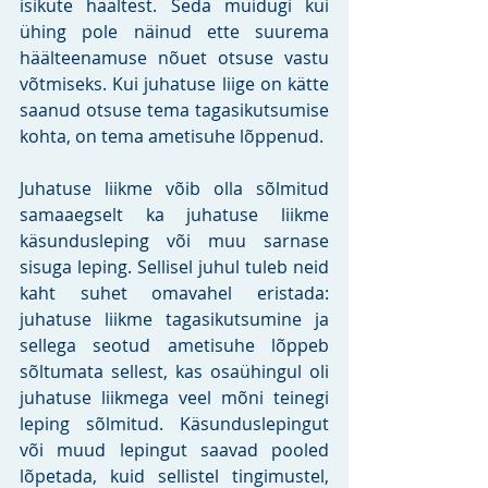
isikute häältest. Seda muidugi kui 
ühing pole näinud ette suurema 
häälteenamuse nõuet otsuse vastu 
võtmiseks. Kui juhatuse liige on kätte 
saanud otsuse tema tagasikutsumise 
kohta, on tema ametisuhe lõppenud.
Juhatuse liikme võib olla sõlmitud 
samaaegselt ka juhatuse liikme 
käsundusleping või muu sarnase 
sisuga leping. Sellisel juhul tuleb neid 
kaht suhet omavahel eristada: 
juhatuse liikme tagasikutsumine ja 
sellega seotud ametisuhe lõppeb 
sõltumata sellest, kas osaühingul oli 
juhatuse liikmega veel mõni teinegi 
leping sõlmitud. Käsunduslepingut 
või muud lepingut saavad pooled 
lõpetada, kuid sellistel tingimustel, 