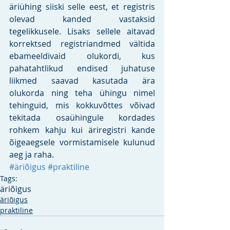
äriühing siiski selle eest, et registris 
olevad kanded vastaksid 
tegelikkusele. Lisaks sellele aitavad 
korrektsed registriandmed vältida 
ebameeldivaid olukordi, kus 
pahatahtlikud endised juhatuse 
liikmed saavad kasutada ära 
olukorda ning teha ühingu nimel 
tehinguid, mis kokkuvõttes võivad 
tekitada osaühingule kordades 
rohkem kahju kui äriregistri kande 
õigeaegsele vormistamisele kulunud 
aeg ja raha.
#äriõigus
#praktiline
Tags:
äriõigus
äriõigus
praktiline