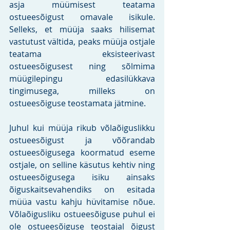
asja müümisest teatama 
ostueesõigust omavale isikule. 
Selleks, et müüja saaks hilisemat 
vastutust vältida, peaks müüja ostjale 
teatama eksisteerivast 
ostueesõigusest ning sõlmima 
müügilepingu edasilükkava 
tingimusega, milleks on 
ostueesõiguse teostamata jätmine.
Juhul kui müüja rikub võlaõiguslikku 
ostueesõigust ja võõrandab 
ostueesõigusega koormatud eseme 
ostjale, on selline käsutus kehtiv ning 
ostueesõigusega isiku ainsaks 
õiguskaitsevahendiks on esitada 
müüa vastu kahju hüvitamise nõue. 
Võlaõigusliku ostueesõiguse puhul ei 
ole ostueesõiguse teostajal õigust 