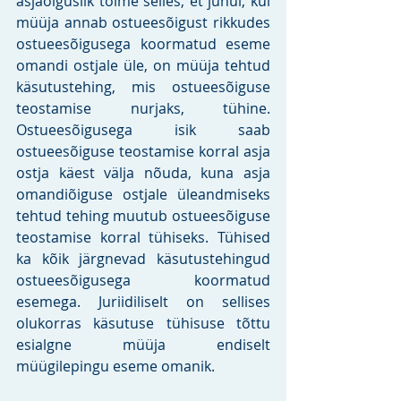
asjaõiguslik toime selles, et juhul, kui 
müüja annab ostueesõigust rikkudes 
ostueesõigusega koormatud eseme 
omandi ostjale üle, on müüja tehtud 
käsutustehing, mis ostueesõiguse 
teostamise nurjaks, tühine. 
Ostueesõigusega isik saab 
ostueesõiguse teostamise korral asja 
ostja käest välja nõuda, kuna asja 
omandiõiguse ostjale üleandmiseks 
tehtud tehing muutub ostueesõiguse 
teostamise korral tühiseks. Tühised 
ka kõik järgnevad käsutustehingud 
ostueesõigusega koormatud 
esemega. Juriidiliselt on sellises 
olukorras käsutuse tühisuse tõttu 
esialgne müüja endiselt 
müügilepingu eseme omanik. 