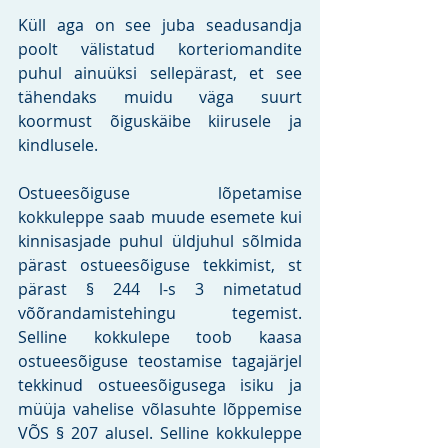
Küll aga on see juba seadusandja 
poolt välistatud korteriomandite 
puhul ainuüksi sellepärast, et see 
tähendaks muidu väga suurt 
koormust õiguskäibe kiirusele ja 
kindlusele. 
Ostueesõiguse lõpetamise 
kokkuleppe saab muude esemete kui 
kinnisasjade puhul üldjuhul sõlmida 
pärast ostueesõiguse tekkimist, st 
pärast § 244 l-s 3 nimetatud 
võõrandamistehingu tegemist. 
Selline kokkulepe toob kaasa 
ostueesõiguse teostamise tagajärjel 
tekkinud ostueesõigusega isiku ja 
müüja vahelise võlasuhte lõppemise 
VÕS § 207 alusel. Selline kokkuleppe 