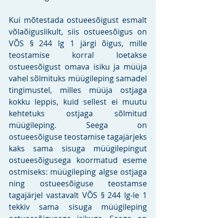
Kui mõtestada ostueesõigust esmalt 
võlaõiguslikult, siis ostueesõigus on 
VÕS § 244 lg 1 järgi õigus, mille 
teostamise korral loetakse 
ostueesõigust omava isiku ja müüja 
vahel sõlmituks müügileping samadel 
tingimustel, milles müüja ostjaga 
kokku leppis, kuid sellest ei muutu 
kehtetuks ostjaga sõlmitud 
müügileping. Seega on 
ostueesõiguse teostamise tagajärjeks 
kaks sama sisuga müügilepingut 
ostueesõigusega koormatud eseme 
ostmiseks: müügileping algse ostjaga 
ning ostueesõiguse teostamse 
tagajärjel vastavalt VÕS § 244 lg-le 1 
tekkiv sama sisuga müügileping 