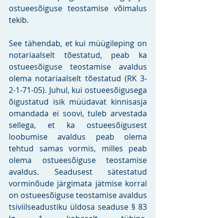
ostueesõiguse teostamise võimalus 
tekib. 
See tähendab, et kui müügileping on 
notariaalselt tõestatud, peab ka 
ostueesõiguse teostamise avaldus 
olema notariaalselt tõestatud (RK 3-
2-1-71-05). Juhul, kui ostueesõigusega 
õigustatud isik müüdavat kinnisasja 
omandada ei soovi, tuleb arvestada 
sellega, et ka ostueesõigusest 
loobumise avaldus peab olema 
tehtud samas vormis, milles peab 
olema ostueesõiguse teostamise 
avaldus. Seadusest sätestatud 
vorminõude järgimata jätmise korral 
on ostueesõiguse teostamise avaldus 
tsiviilseadustiku üldosa seaduse § 83 