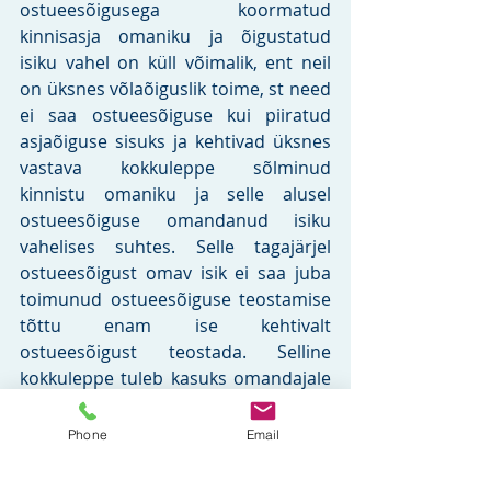
ostueesõigusega koormatud 
kinnisasja omaniku ja õigustatud 
isiku vahel on küll võimalik, ent neil 
on üksnes võlaõiguslik toime, st need 
ei saa ostueesõiguse kui piiratud 
asjaõiguse sisuks ja kehtivad üksnes 
vastava kokkuleppe sõlminud 
kinnistu omaniku ja selle alusel 
ostueesõiguse omandanud isiku 
vahelises suhtes. Selle tagajärjel 
ostueesõigust omav isik ei saa juba 
toimunud ostueesõiguse teostamise 
tõttu enam ise kehtivalt 
ostueesõigust teostada. Selline 
kokkuleppe tuleb kasuks omandajale 
ja müüjale, kes ei kannata oodata 
kaks kuud, mille lõppemisel loetakse 
Phone
Email
ostueesõiguslane oma õigusest 
loobunuks. 