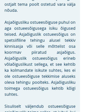
ostjalt tema poolt ostetud vara välja 
nõuda. 
Asjaõigusliku ostueesõiguse puhul on 
aga ostueesõigusega isiku õigused 
teised. Asjaõiguslik ostueesõigus on 
spetsiifiline tehingu alusel tekkiv 
kinnisasja või selle mõttelist osa 
koormav piiratud asjaõigus. 
Asjaõiguslik ostueesõigus erineb 
võlaõiguslikust sellega, et see kehtib 
ka kolmandate isikute suhtes, kes ei 
ole ostueesõiguse tekkimise aluseks 
oleva tehingu poolteks. Asjaõigusliku 
toimega ostueesõigus kehtib kõigi 
suhtes. 
Sisuliselt väljendub ostueesõiguse 