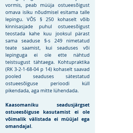
vormis, peab müüja ostueesõigust 
omava isiku nõudmisel esitama talle 
lepingu. VÕS § 250 kohaselt võib 
kinnisasjade puhul ostueesõigust 
teostada kahe kuu jooksul pärast 
sama seaduse §-s 249 nimetatud 
teate saamist, kui seaduses või 
lepinguga ei ole ette nähtud 
teistsugust tähtaega. Kohtupraktika 
(RK 3-2-1-68-04 p 14) kohaselt saavad 
pooled seaduses sätestatud 
ostueesõiguse perioodi küll 
pikendada, aga mitte lühendada. 
Kaasomaniku seadusjärgset 
ostueesõiguse kasutamist ei ole 
võimalik välistada ei müüjal ega 
omandajal
. 