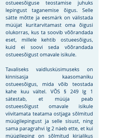
ostueesõiguse teostamise juhuks 
lepingust taganemise õigus. Selle 
sätte mõtte ja eesmärk on välistada 
müüjat kuritarvitamast oma õigusi 
olukorras, kus ta soovib võõrandada 
eset, millele kehtib ostueesõigus, 
kuid ei soovi seda võõrandada 
ostueesõigust omavale isikule.
Tavaliseks vaidlusküsimuseks on 
kinnisasja kaasomaniku 
ostueesõigus, mida võib teostada 
kahe kuu vältel. VÕS § 249 lg 1 
sätestab, et müüja peab 
ostueesõigust omavale isikule 
viivitamata teatama ostjaga sõlmitud 
müügilepingust ja selle sisust, ning 
sama paragrahvi lg 2 näeb ette, et kui 
müügileping on sõlmitud kirjalikus 