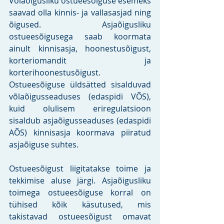
Võlaõigusliku ostueesõiguse esemeks 
saavad olla kinnis- ja vallasasjad ning 
õigused. Asjaõigusliku 
ostueesõigusega saab koormata 
ainult kinnisasja, hoonestusõigust, 
korteriomandit ja 
korterihoonestusõigust. 
Ostueesõiguse üldsätted sisalduvad 
võlaõigusseaduses (edaspidi VÕS), 
kuid olulisem eriregulatsioon 
sisaldub asjaõigusseaduses (edaspidi 
AÕS) kinnisasja koormava piiratud 
asjaõiguse suhtes.
Ostueesõigust liigitatakse toime ja 
tekkimise aluse järgi. Asjaõigusliku 
toimega ostueesõiguse korral on 
tühised kõik käsutused, mis 
takistavad ostueesõigust omavat 