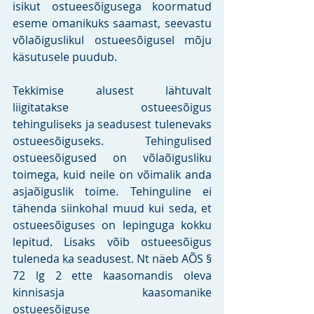
isikut ostueesõigusega koormatud 
eseme omanikuks saamast, seevastu 
võlaõiguslikul ostueesõigusel mõju 
käsutusele puudub.
Tekkimise alusest lähtuvalt 
liigitatakse ostueesõigus 
tehinguliseks ja seadusest tulenevaks 
ostueesõiguseks. Tehingulised 
ostueesõigused on võlaõigusliku 
toimega, kuid neile on võimalik anda 
asjaõiguslik toime. Tehinguline ei 
tähenda siinkohal muud kui seda, et 
ostueesõiguses on lepinguga kokku 
lepitud. Lisaks võib ostueesõigus 
tuleneda ka seadusest. Nt näeb AÕS § 
72 lg 2 ette kaasomandis oleva 
kinnisasja kaasomanike 
ostueesõiguse