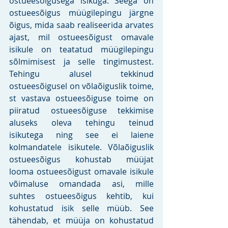
ostueesõigusega isikuga. Seega on 
ostueesõigus müügilepingu järgne 
õigus, mida saab realiseerida arvates 
ajast, mil ostueesõigust omavale 
isikule on teatatud müügilepingu 
sõlmimisest ja selle tingimustest. 
Tehingu alusel tekkinud 
ostueesõigusel on võlaõiguslik toime, 
st vastava ostueesõiguse toime on 
piiratud ostueesõiguse tekkimise 
aluseks oleva tehingu teinud 
isikutega ning see ei laiene 
kolmandatele isikutele. Võlaõiguslik 
ostueesõigus kohustab müüjat 
looma ostueesõigust omavale isikule 
võimaluse omandada asi, mille 
suhtes ostueesõigus kehtib, kui 
kohustatud isik selle müüb. See 
tähendab, et müüja on kohustatud 