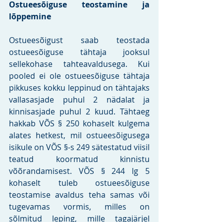
Ostueesõiguse teostamine ja 
lõppemine
Ostueesõigust saab teostada 
ostueesõiguse tähtaja jooksul 
sellekohase tahteavaldusega. Kui 
pooled ei ole ostueesõiguse tähtaja 
pikkuses kokku leppinud on tähtajaks 
vallasasjade puhul 2 nädalat ja 
kinnisasjade puhul 2 kuud. Tähtaeg 
hakkab VÕS § 250 kohaselt kulgema 
alates hetkest, mil ostueesõigusega 
isikule on VÕS §-s 249 sätestatud viisil 
teatud koormatud kinnistu 
võõrandamisest. VÕS § 244 lg 5 
kohaselt tuleb ostueesõiguse 
teostamise avaldus teha samas või 
tugevamas vormis, milles on 
sõlmitud leping, mille tagajärjel 