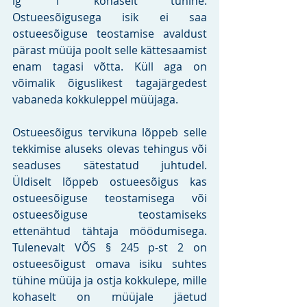
lg 1 kohaselt tühine. 
Ostueesõigusega isik ei saa 
ostueesõiguse teostamise avaldust 
pärast müüja poolt selle kättesaamist 
enam tagasi võtta. Küll aga on 
võimalik õiguslikest tagajärgedest 
vabaneda kokkuleppel müüjaga.
Ostueesõigus tervikuna lõppeb selle 
tekkimise aluseks olevas tehingus või 
seaduses sätestatud juhtudel. 
Üldiselt lõppeb ostueesõigus kas 
ostueesõiguse teostamisega või 
ostueesõiguse teostamiseks 
ettenähtud tähtaja möödumisega. 
Tulenevalt VÕS § 245 p-st 2 on 
ostueesõigust omava isiku suhtes 
tühine müüja ja ostja kokkulepe, mille 
kohaselt on müüjale jäetud 