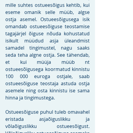
mille suhtes ostueesõigus kehtib, kui 
eseme omanik selle müüb, algse 
ostja asemel. Ostueesõigusega isik 
omandab ostueesõiguse teostamise 
tagajärjel õiguse nõuda kohustatud 
isikult müüdud asja üleandmist 
samadel tingimustel, nagu saaks 
seda teha algne ostja. See tähendab, 
et kui müüja müüb nt 
ostueesõigusega koormatud kinnistu 
100 000 euroga ostjale, saab 
ostueesõiguse teostaja astuda ostja 
asemele ning osta kinnistu ise sama 
hinna ja tingimustega.
Ostueesõiguse puhul tuleb omavahel 
eristada asjaõiguslikku ja 
võlaõiguslikku ostueesõigust. 