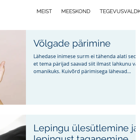
MEIST
MEESKOND
TEGEVUSVALD
Võlgade pärimine
Lähedase inimese surm ei tähenda alati seda
et tema pärijad saavad siit ilmast lahkunu va
omanikuks. Kuivõrd pärimisega lähevad...
Lepingu ülesütlemine ja
lepingust taganemine