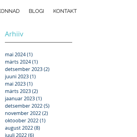
KONNAD
BLOGI
KONTAKT
Arhiiv
mai 2024
(1)
1 post
,
märts 2024
(1)
1 post
ra
detsember 2023
(2)
2 posts
juuni 2023
(1)
1 post
mai 2023
(1)
1 post
märts 2023
(2)
2 posts
jaanuar 2023
(1)
1 post
detsember 2022
(5)
5 posts
november 2022
(2)
2 posts
oktoober 2022
(1)
1 post
august 2022
(8)
8 posts
juuli 2022
(6)
6 posts