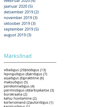
veebruar 2020
(4)
4 posts
jaanuar 2020
(5)
5 posts
detsember 2019
(2)
2 posts
november 2019
(3)
3 posts
oktoober 2019
(3)
3 posts
september 2019
(5)
5 posts
august 2019
(3)
3 posts
Märksõnad
29 posts
13 posts
võlaõigus
(29)
tööõigus
(13)
8 posts
7 posts
lepinguõigus
(8)
äriõigus
(7)
6 posts
6 posts
asjaõigus
(6)
praktiline
(6)
5 posts
maksuõigus
(5)
4 posts
perekonnaõigus
(4)
4 posts
3 posts
pärimisõigus
(4)
tarbijakaitse
(3)
2 posts
bürokraatia
(2)
2 posts
kahju hüvitamine
(2)
2 posts
1 post
korteriomand
(2)
autoriõigus
(1)
1 post
karistusõigus
(1)