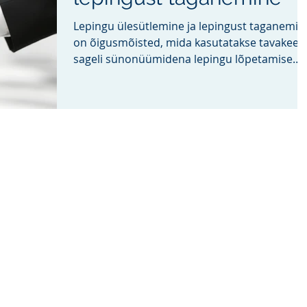
Lepingu ülesütlemine ja lepingust taganemin
on õigusmõisted, mida kasutatakse tavakeel
sageli sünonüümidena lepingu lõpetamise
kohta....