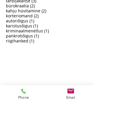
5 posts
maksuõigus
(5)
4 posts
perekonnaõigus
(4)
4 posts
pärimisõigus
(4)
3 posts
tarbijakaitse
(3)
2 posts
bürokraatia
(2)
2 posts
kahju hüvitamine
(2)
2 posts
korteriomand
(2)
1 post
autoriõigus
(1)
1 post
karistusõigus
(1)
1 post
kriminaalmenetlus
(1)
1 post
pankrotiõigus
(1)
1 post
riigihanked
(1)
Phone
Email