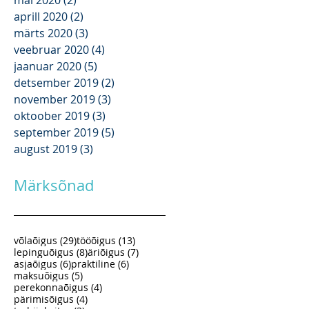
august 2020
(2)
2 posts
juuni 2020
(1)
1 post
mai 2020
(2)
2 posts
aprill 2020
(2)
2 posts
märts 2020
(3)
3 posts
veebruar 2020
(4)
4 posts
jaanuar 2020
(5)
5 posts
detsember 2019
(2)
2 posts
november 2019
(3)
3 posts
oktoober 2019
(3)
3 posts
september 2019
(5)
5 posts
august 2019
(3)
3 posts
Märksõnad
29 posts
13 posts
võlaõigus
(29)
tööõigus
(13)
8 posts
7 posts
lepinguõigus
(8)
äriõigus
(7)
6 posts
6 posts
asjaõigus
(6)
praktiline
(6)