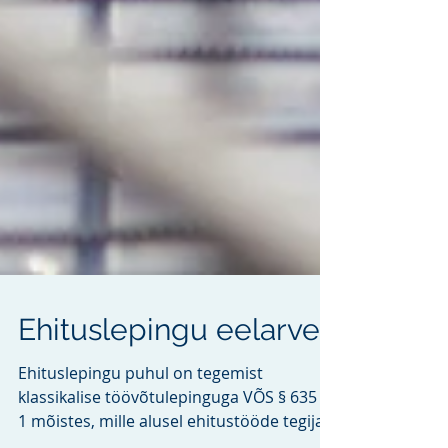
Ehituslepingu eelarve
Ehituslepingu puhul on tegemist
klassikalise töövõtulepinguga VÕS § 635 lg