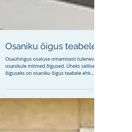
Osaniku õigus teabele
Osaühingus osaluse omamisest tulenevad
osanikule mitmed õigused. Üheks selliseks
õiguseks on osaniku õigus teabele ehk
teabeõigus, mis...