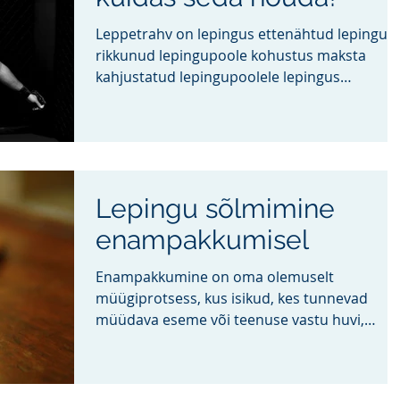
Leppetrahv on lepingus ettenähtud lepingut
rikkunud lepingupoole kohustus maksta
kahjustatud lepingupoolele lepingus
määratud rahasumma....
Lepingu sõlmimine
enampakkumisel
Enampakkumine on oma olemuselt
müügiprotsess, kus isikud, kes tunnevad
müüdava eseme või teenuse vastu huvi,
esitavad hinnapakkumisi, et...