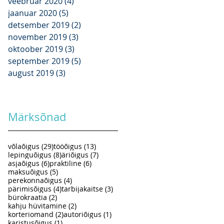
veebruar 2020
(4)
4 posts
jaanuar 2020
(5)
5 posts
detsember 2019
(2)
2 posts
november 2019
(3)
3 posts
oktoober 2019
(3)
3 posts
september 2019
(5)
5 posts
august 2019
(3)
3 posts
Märksõnad
29 posts
13 posts
võlaõigus
(29)
tööõigus
(13)
8 posts
7 posts
lepinguõigus
(8)
äriõigus
(7)
6 posts
6 posts
asjaõigus
(6)
praktiline
(6)
5 posts
maksuõigus
(5)
4 posts
perekonnaõigus
(4)
4 posts
3 posts
pärimisõigus
(4)
tarbijakaitse
(3)
2 posts
bürokraatia
(2)
es
2 posts
kahju hüvitamine
(2)
2 posts
1 post
korteriomand
(2)
autoriõigus
(1)
1 post
karistusõigus
(1)