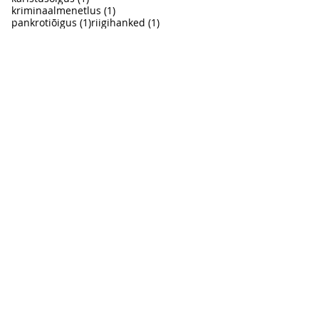
1 post
kriminaalmenetlus
(1)
1 post
1 post
pankrotiõigus
(1)
riigihanked
(1)
e