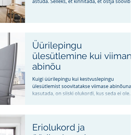
astuda. Selleks, et kinnitada, et ostja soovib...
Üürilepingu
ülesütlemine kui viiman
abinõu
Kuigi üürilepingu kui kestvuslepingu
ülesütlemist soovitatakse viimase abinõuna
kasutada, on siiski olukordi, kus seda ei ole
võimalik...
Eriolukord ja