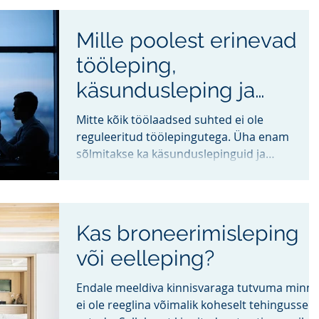
Mille poolest erinevad
tööleping,
käsundusleping ja
töövõtuleping?
Mitte kõik töölaadsed suhted ei ole
reguleeritud töölepingutega. Üha enam
sõlmitakse ka käsunduslepinguid ja
töövõtulepinguid. Mille...
Kas broneerimisleping
või eelleping?
Endale meeldiva kinnisvaraga tutvuma minn
ei ole reeglina võimalik koheselt tehingusse