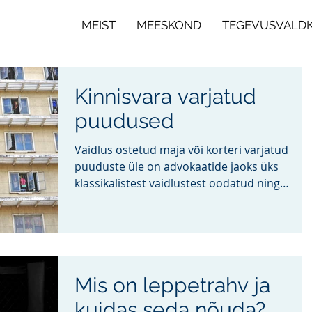
MEIST
MEESKOND
TEGEVUSVALD
Kinnisvara varjatud
puudused
Vaidlus ostetud maja või korteri varjatud
puuduste üle on advokaatide jaoks üks
klassikalistest vaidlustest oodatud ning
tavapäraste...
Mis on leppetrahv ja
kuidas seda nõuda?