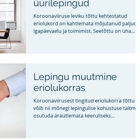
üürilepingud
Koroonaviiruse leviku tõttu kehtestatud
eriolukord on kahtlemata mõjutanud paljude
igapäevaelu ja toimimist. Seetõttu on üha
rohkem...
Lepingu muutmine
eriolukorras
Koroonaviirusest tingitud eriolukorra tõttu
võib nii mõnegi lepingulise kohustuse täitmi
osutuda äraütlemata keeruliseks
ülesandeks,...