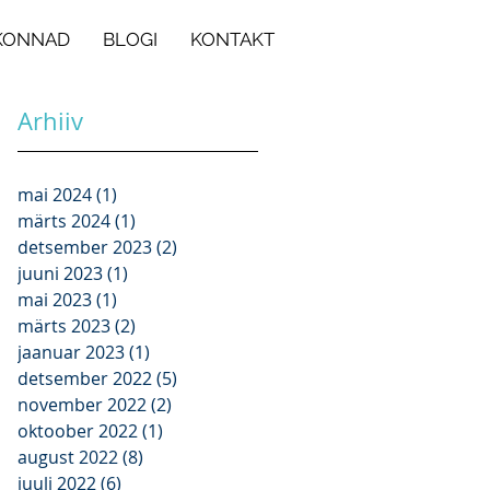
KONNAD
BLOGI
KONTAKT
Arhiiv
mai 2024
(1)
1 post
märts 2024
(1)
1 post
detsember 2023
(2)
2 posts
juuni 2023
(1)
1 post
mai 2023
(1)
1 post
märts 2023
(2)
2 posts
jaanuar 2023
(1)
1 post
detsember 2022
(5)
5 posts
november 2022
(2)
2 posts
oktoober 2022
(1)
1 post
august 2022
(8)
8 posts
juuli 2022
(6)
6 posts