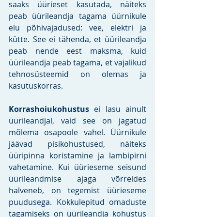
saaks üürieset kasutada, näiteks 
peab üürileandja tagama üürnikule 
elu põhivajadused: vee, elektri ja 
kütte. See ei tähenda, et üürileandja 
peab nende eest maksma, kuid 
üürileandja peab tagama, et vajalikud 
tehnosüsteemid on olemas ja 
kasutuskorras. 
Korrashoiukohustus 
ei lasu ainult 
üürileandjal, vaid see on jagatud 
mõlema osapoole vahel. Üürnikule 
jäävad pisikohustused, näiteks 
üüripinna koristamine ja lambipirni 
vahetamine. Kui üürieseme seisund 
üürileandmise ajaga võrreldes 
halveneb, on tegemist üürieseme 
puudusega. Kokkulepitud omaduste 
tagamiseks on üürileandja kohustus 