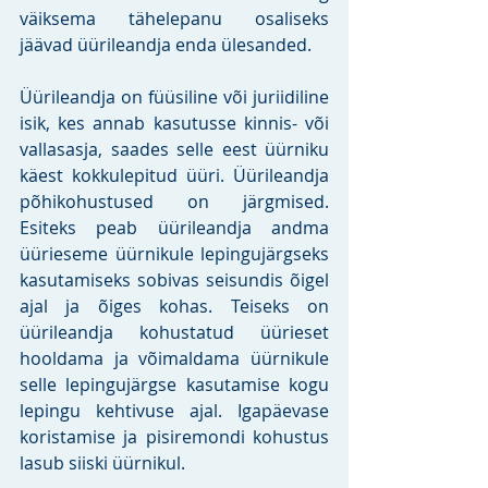
väiksema tähelepanu osaliseks 
jäävad üürileandja enda ülesanded. 
Üürileandja on füüsiline või juriidiline 
isik, kes annab kasutusse kinnis- või 
vallasasja, saades selle eest üürniku 
käest kokkulepitud üüri. Üürileandja 
põhikohustused on järgmised. 
Esiteks peab üürileandja andma 
üürieseme üürnikule lepingujärgseks 
kasutamiseks sobivas seisundis õigel 
ajal ja õiges kohas. Teiseks on 
üürileandja kohustatud üürieset 
hooldama ja võimaldama üürnikule 
selle lepingujärgse kasutamise kogu 
lepingu kehtivuse ajal. Igapäevase 
koristamise ja pisiremondi kohustus 
lasub siiski üürnikul.