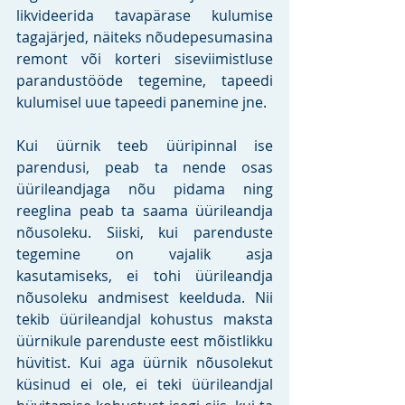
likvideerida tavapärase kulumise 
tagajärjed, näiteks nõudepesumasina 
remont või korteri siseviimistluse 
parandustööde tegemine, tapeedi 
kulumisel uue tapeedi panemine jne. 
Kui üürnik teeb üüripinnal ise 
parendusi, peab ta nende osas 
üürileandjaga nõu pidama ning 
reeglina peab ta saama üürileandja 
nõusoleku. Siiski, kui parenduste 
tegemine on vajalik asja 
kasutamiseks, ei tohi üürileandja 
nõusoleku andmisest keelduda. Nii 
tekib üürileandjal kohustus maksta 
üürnikule parenduste eest mõistlikku 
hüvitist. Kui aga üürnik nõusolekut 
küsinud ei ole, ei teki üürileandjal 