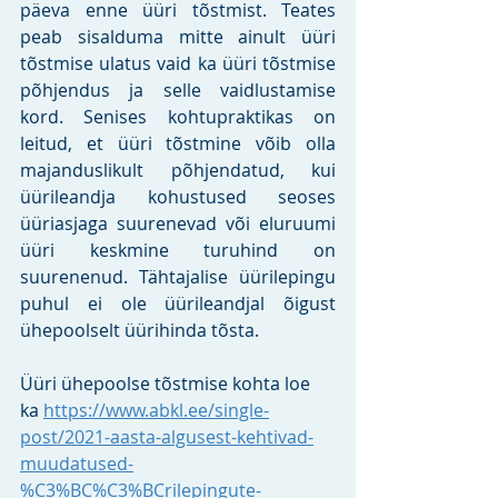
päeva enne üüri tõstmist. Teates 
peab sisalduma mitte ainult üüri 
tõstmise ulatus vaid ka üüri tõstmise 
põhjendus ja selle vaidlustamise 
kord. Senises kohtupraktikas on 
leitud, et üüri tõstmine võib olla 
majanduslikult põhjendatud, kui 
üürileandja kohustused seoses 
üüriasjaga suurenevad või eluruumi 
üüri keskmine turuhind on 
suurenenud. Tähtajalise üürilepingu 
puhul ei ole üürileandjal õigust 
ühepoolselt üürihinda tõsta. 
Üüri ühepoolse tõstmise kohta loe 
ka 
https://www.abkl.ee/single-
post/2021-aasta-algusest-kehtivad-
muudatused-
%C3%BC%C3%BCrilepingute-