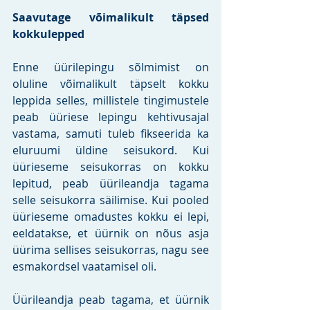
Saavutage võimalikult täpsed 
kokkulepped
Enne üürilepingu sõlmimist on 
oluline võimalikult täpselt kokku 
leppida selles, millistele tingimustele 
peab üüriese lepingu kehtivusajal 
vastama, samuti tuleb fikseerida ka 
eluruumi üldine seisukord. Kui 
üürieseme seisukorras on kokku 
lepitud, peab üürileandja tagama 
selle seisukorra säilimise. Kui pooled 
üürieseme omadustes kokku ei lepi, 
eeldatakse, et üürnik on nõus asja 
üürima sellises seisukorras, nagu see 
esmakordsel vaatamisel oli. 
Üürileandja peab tagama, et üürnik 