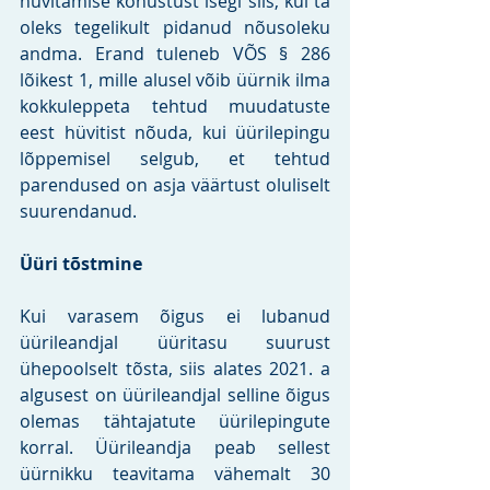
hüvitamise kohustust isegi siis, kui ta 
oleks tegelikult pidanud nõusoleku 
andma. Erand tuleneb VÕS § 286 
lõikest 1, mille alusel võib üürnik ilma 
kokkuleppeta tehtud muudatuste 
eest hüvitist nõuda, kui üürilepingu 
lõppemisel selgub, et tehtud 
parendused on asja väärtust oluliselt 
suurendanud.
Üüri tõstmine
Kui varasem õigus ei lubanud 
üürileandjal üüritasu suurust 
ühepoolselt tõsta, siis alates 2021. a 
algusest on üürileandjal selline õigus 
olemas tähtajatute üürilepingute 
korral. Üürileandja peab sellest 
üürnikku teavitama vähemalt 30 