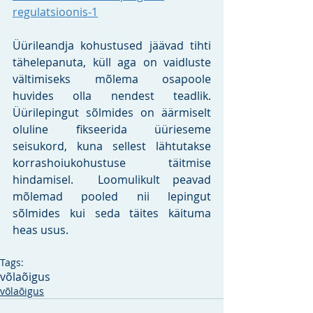
regulatsioonis-1
Üürileandja kohustused jäävad tihti 
tähelepanuta, küll aga on vaidluste 
vältimiseks mõlema osapoole 
huvides olla nendest teadlik. 
Üürilepingut sõlmides on äärmiselt 
oluline fikseerida üürieseme 
seisukord, kuna sellest lähtutakse 
korrashoiukohustuse täitmise 
hindamisel.  Loomulikult peavad 
mõlemad pooled nii lepingut 
sõlmides kui seda täites käituma 
heas usus.
Tags:
võlaõigus
võlaõigus