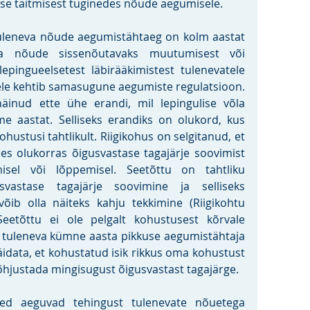
e täitmisest tuginedes nõude aegumisele.
tuleneva nõude aegumistähtaeg on kolm aastat 
 nõude sissenõutavaks muutumisest või 
epingueelsetest läbirääkimistest tulenevatele 
le kehtib samasugune aegumiste regulatsioon. 
inud ette ühe erandi, mil lepingulise võla 
aastat. Selliseks erandiks on olukord, kus 
hustusi tahtlikult. Riigikohus on selgitanud, et 
les olukorras õigusvastase tagajärje soovimist 
misel või lõppemisel. Seetõttu on tahtliku 
vastase tagajärje soovimine ja selliseks 
võib olla näiteks kahju tekkimine (Riigikohtu 
Seetõttu ei ole pelgalt kohustusest kõrvale 
 tuleneva kümne aasta pikkuse aegumistähtaja 
idata, et kohustatud isik rikkus oma kohustust 
põhjustada mingisugust õigusvastast tagajärge.
ed aeguvad tehingust tulenevate nõuetega 