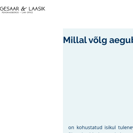
Millal võlg aegu
on kohustatud isikul tulenev