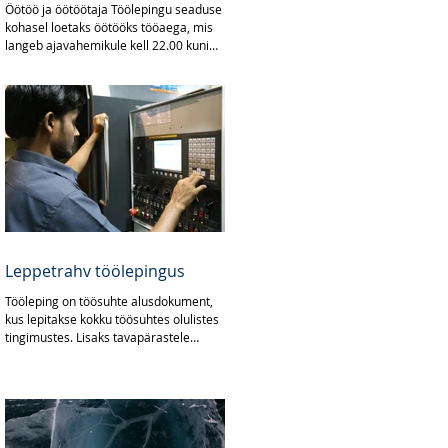
Öötöö ja öötöötaja Töölepingu seaduse
kohasel loetaks öötööks tööaega, mis
langeb ajavahemikule kell 22.00 kuni
6.00. Öötöötajaks...
Leppetrahv töölepingus
Tööleping on töösuhte alusdokument,
kus lepitakse kokku töösuhtes olulistes
tingimustes. Lisaks tavapärastele
tingimustele nagu töötasu,...