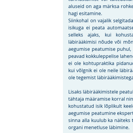
aluseid on aga märksa rohke
hagi esitamine.
Siinkohal on vajalik selgita
isikuga ei peata automaats
selleks ajaks, kui kohus
läbirääkimisi nõude või mõne
aegumise peatumise puhul, e
peavad kokkuleppelise lahend
ei ole kohtupraktika pidanud
kui võlgnik ei ole neile läbi
ole tegemist läbirääkimistega
Lisaks läbirääkimistele peat
tähtaja määramise korral nin
kohustatud isik lõplikult ke
aegumise peatumine ekspertii
sinna alla kuulub ka näiteks
organi menetluse läbimine.