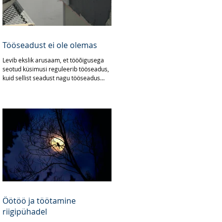
Tööseadust ei ole olemas
Levib ekslik arusaam, et tööõigusega
seotud küsimusi reguleerib tööseadus,
kuid sellist seadust nagu tööseadus
Eesti õigussüsteem ei...
Öötöö ja töötamine
riigipühadel