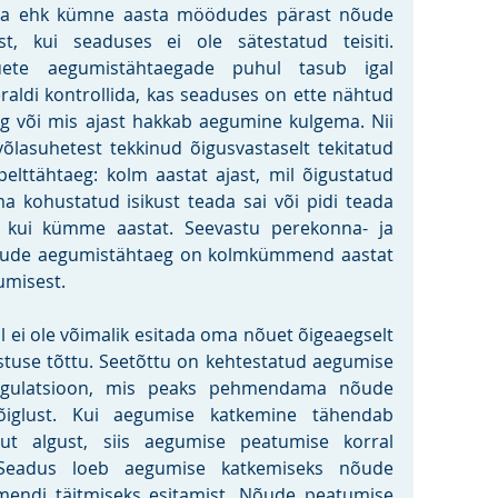
ja ehk kümne aasta möödudes pärast nõude 
t, kui seaduses ei ole sätestatud teisiti. 
ete aegumistähtaegade puhul tasub igal 
eraldi kontrollida, kas seaduses on ette nähtud 
eg või mis ajast hakkab aegumine kulgema. Nii 
võlasuhetest tekkinud õigusvastaselt tekitatud 
elttähtaeg: kolm aastat ajast, mil õigustatud 
ma kohustatud isikust teada sai või pidi teada 
kui kümme aastat. Seevastu perekonna- ja 
nõude aegumistähtaeg on kolmkümmend aastat 
umisest.
l ei ole võimalik esitada oma nõuet õigeaegselt 
stuse tõttu. Seetõttu on kehtestatud aegumise 
egulatsioon, mis peaks pehmendama nõude 
õiglust. Kui aegumise katkemine tähendab 
uut algust, siis aegumise peatumise korral 
Seadus loeb aegumise katkemiseks nõude 
mendi täitmiseks esitamist. Nõude peatumise 