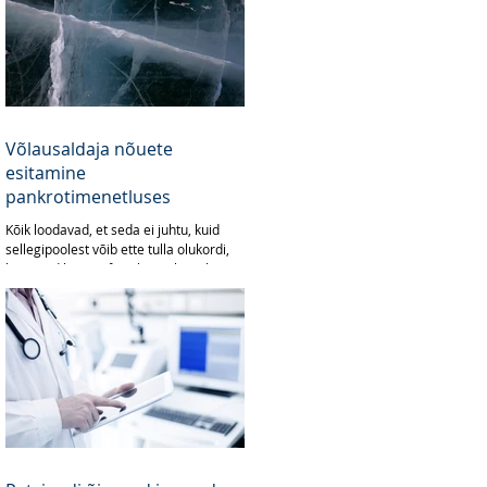
Võlausaldaja nõuete
esitamine
pankrotimenetluses
Kõik loodavad, et seda ei juhtu, kuid
sellegipoolest võib ette tulla olukordi,
kus juriidilise või füüsilise isiku suhtes
kuulutatakse...