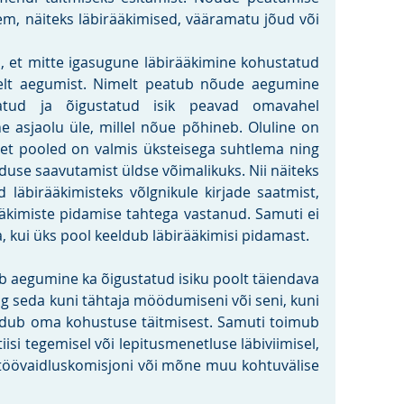
m, näiteks läbirääkimised, vääramatu jõud või 
da, et mitte igasugune läbirääkimine kohustatud 
elt aegumist. Nimelt peatub nõude aegumine 
tatud ja õigustatud isik peavad omavahel 
 asjaolu üle, millel nõue põhineb. Oluline on 
t pooled on valmis üksteisega suhtlema ning 
use saavutamist üldse võimalikuks. Nii näiteks 
 läbirääkimisteks võlgnikule kirjade saatmist, 
rääkimiste pidamise tahtega vastanud. Samuti ei 
, kui üks pool keeldub läbirääkimisi pidamast.
ub aegumine ka õigustatud isiku poolt täiendava 
g seda kuni tähtaja möödumiseni või seni, kuni 
eldub oma kohustuse täitmisest. Samuti toimub 
si tegemisel või lepitusmenetluse läbiviimisel, 
 töövaidluskomisjoni või mõne muu kohtuvälise 