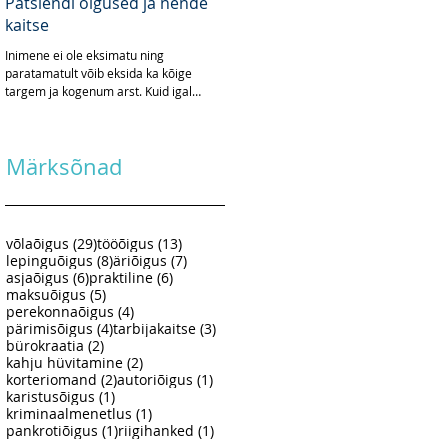
Patsiendi õigused ja nende
kaitse
Inimene ei ole eksimatu ning
paratamatult võib eksida ka kõige
targem ja kogenum arst. Kuid igal
eksimusel on oma hind. Arsti puhul
võib...
Märksõnad
29 posts
13 posts
võlaõigus
(29)
tööõigus
(13)
8 posts
7 posts
lepinguõigus
(8)
äriõigus
(7)
6 posts
6 posts
asjaõigus
(6)
praktiline
(6)
5 posts
maksuõigus
(5)
4 posts
perekonnaõigus
(4)
4 posts
3 posts
pärimisõigus
(4)
tarbijakaitse
(3)
2 posts
bürokraatia
(2)
2 posts
kahju hüvitamine
(2)
2 posts
1 post
korteriomand
(2)
autoriõigus
(1)
1 post
karistusõigus
(1)
1 post
kriminaalmenetlus
(1)
1 post
1 post
pankrotiõigus
(1)
riigihanked
(1)