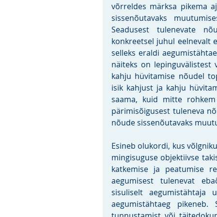
võrreldes märksa pikema a
sissenõutavaks muutumises
Seadusest tulenevate nõu
konkreetsel juhul eelnevalt 
selleks eraldi aegumistähta
näiteks on lepinguvälistest 
kahju hüvitamise nõudel top
isik kahjust ja kahju hüvita
saama, kuid mitte rohkem 
pärimisõigusest tuleneva 
nõude sissenõutavaks muut
Esineb olukordi, kus võlgniku
mingisuguse objektiivse taki
katkemise ja peatumise r
aegumisest tulenevat eba
sisuliselt aegumistähtaja 
aegumistähtaeg pikeneb. 
tunnustamist või täitedoku