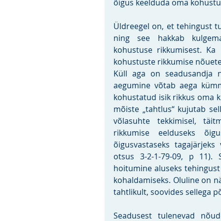
õigus keelduda oma kohustus
Üldreegel on, et tehingust 
ning see hakkab kulgema
kohustuse rikkumisest. Ka l
kohustuste rikkumise nõuete
Küll aga on seadusandja nä
aegumine võtab aega kümme 
kohustatud isik rikkus oma ko
mõiste „tahtlus“ kujutab sel
võlasuhte tekkimisel, täit
rikkumise eelduseks õigus
õigusvastaseks tagajärjeks 
otsus 3-2-1-79-09, p 11). 
hoitumine aluseks tehingust
kohaldamiseks. Oluline on nä
tahtlikult, soovides sellega 
Seadusest tulenevad nõud