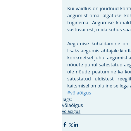
Kui vaidlus on jõudnud kohtu
aegumist omal algatusel koh
tuginema. Aegumise kohalda
vastuväitest, mida kohus saa
Aegumise kohaldamine on v
lisaks aegumistähtajale kindla
konkreetsel juhul aegumist a
nõuete puhul sätestatud ae
ole nõude peatumine ka kord
sätestatud üldistest reegli
kaitsmisel on oluline sellega
#võlaõigus
Tags:
võlaõigus
võlaõigus