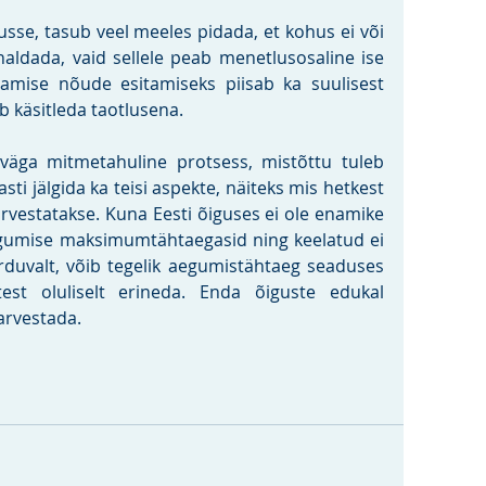
sse, tasub veel meeles pidada, et kohus ei või 
aldada, vaid sellele peab menetlusosaline ise 
mise nõude esitamiseks piisab ka suulisest 
b käsitleda taotlusena.
äga mitmetahuline protsess, mistõttu tuleb 
sti jälgida ka teisi aspekte, näiteks mis hetkest 
rvestatakse. Kuna Eesti õiguses ei ole enamike 
gumise maksimumtähtaegasid ning keelatud ei 
uvalt, võib tegelik aegumistähtaeg seaduses 
test oluliselt erineda. Enda õiguste edukal 
 arvestada.