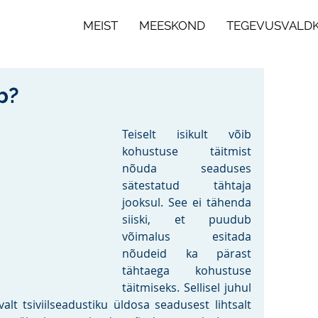
MEIST
MEESKOND
TEGEVUSVALD
b?
Teiselt isikult võib 
kohustuse täitmist 
nõuda seaduses 
sätestatud tähtaja 
jooksul. See ei tähenda 
siiski, et puudub 
võimalus esitada 
nõudeid ka pärast 
tähtaega kohustuse 
täitmiseks. Sellisel juhul 
alt tsiviilseadustiku üldosa seadusest lihtsalt 