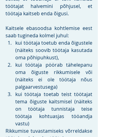
töötajat halvemini põhjusel, et 
töötaja kaitseb enda õigusi. 
Kaitsele ebasoodsa kohtlemise eest 
saab tugineda kolmel juhul: 
kui töötaja toetub enda õigustele 
(näiteks soovib töötaja kasutada 
oma põhipuhkust),
kui töötaja pöörab tähelepanu 
oma õiguste rikkumisele või 
(näiteks ei ole töötaja nõus 
palgaarvestusega) 
kui töötaja toetab teist töötajat 
tema õiguste kaitsmisel (näiteks 
on töötaja tunnistaja teise 
töötaja kohtuasjas tööandja 
vastu)
Rikkumise tuvastamiseks võrreldakse 