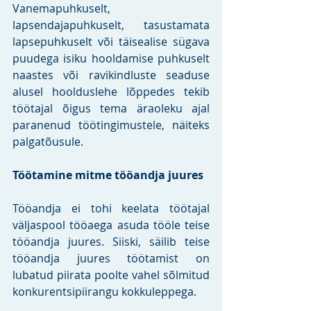
Vanemapuhkuselt, 
lapsendajapuhkuselt, tasustamata 
lapsepuhkuselt või täisealise sügava 
puudega isiku hooldamise puhkuselt 
naastes või ravikindluste seaduse 
alusel hoolduslehe lõppedes tekib 
töötajal õigus tema äraoleku ajal 
paranenud töötingimustele, näiteks 
palgatõusule.   
Töötamine mitme tööandja juures
Tööandja ei tohi keelata töötajal 
väljaspool tööaega asuda tööle teise 
tööandja juures. Siiski, säilib teise 
tööandja juures töötamist on 
lubatud piirata poolte vahel sõlmitud 
konkurentsipiirangu kokkuleppega.