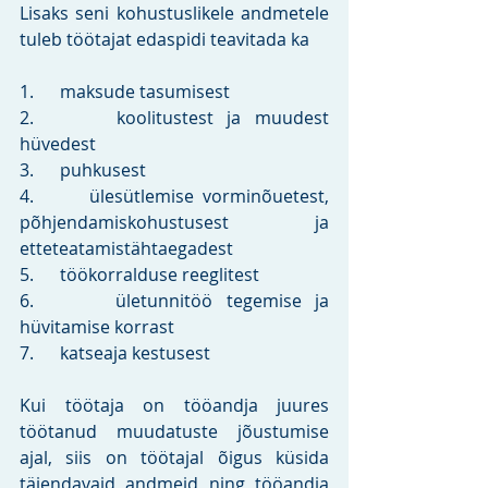
Lisaks seni kohustuslikele andmetele 
tuleb töötajat edaspidi teavitada ka 
1.      maksude tasumisest
2.      koolitustest ja muudest 
hüvedest 
3.      puhkusest
4.      ülesütlemise vorminõuetest, 
põhjendamiskohustusest ja 
etteteatamistähtaegadest
5.      töökorralduse reeglitest
6.      ületunnitöö tegemise ja 
hüvitamise korrast
7.      katseaja kestusest
Kui töötaja on tööandja juures 
töötanud muudatuste jõustumise 
ajal, siis on töötajal õigus küsida 
täiendavaid andmeid ning tööandja 