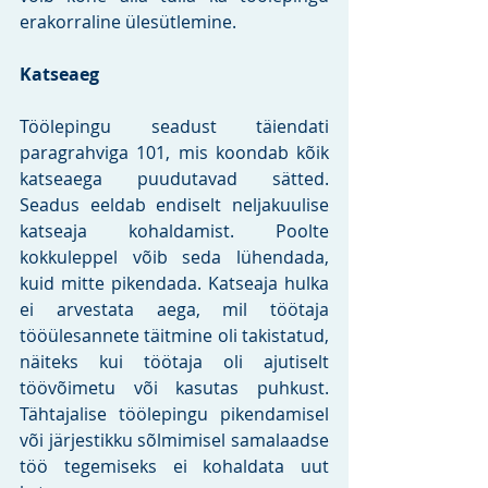
erakorraline ülesütlemine.
Katseaeg
Töölepingu seadust täiendati 
paragrahviga 101, mis koondab kõik 
katseaega puudutavad sätted. 
Seadus eeldab endiselt neljakuulise 
katseaja kohaldamist. Poolte 
kokkuleppel võib seda lühendada, 
kuid mitte pikendada. Katseaja hulka 
ei arvestata aega, mil töötaja 
tööülesannete täitmine oli takistatud, 
näiteks kui töötaja oli ajutiselt 
töövõimetu või kasutas puhkust. 
Tähtajalise töölepingu pikendamisel 
või järjestikku sõlmimisel samalaadse 
töö tegemiseks ei kohaldata uut 