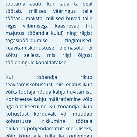
töötama asub, kui kaua ta seal 
töötab, millises vääringus talle 
töötasu maksta, millised hüved talle 
riigis viibimisega kaasnevad (nt 
majutus tööandja kulul) ning riigist 
tagasipöördumise tingimused. 
Teavitamiskohustuse olemasolu ei 
sõltu sellest, mis riigi õigust 
töölepingule kohaldatakse.
Kui tööandja rikub 
teavitamiskohustust, siis eelduslikult 
võiks töötaja nõuda kahju hüvitamist. 
Konkreetse kahju määratlemine võib 
aga olla keeruline. Kui tööandja rikub 
kohustust korduvalt või muudab 
kohustuste rikkumine töötaja 
olukorra põhjendamatult keeruliseks, 
võib kõne alla tulla ka töölepingu 