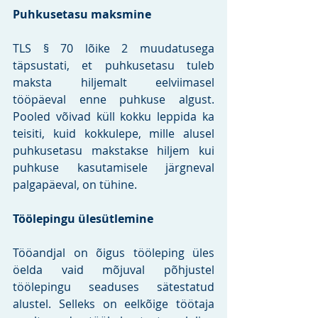
Puhkusetasu maksmine
TLS § 70 lõike 2 muudatusega 
täpsustati, et puhkusetasu tuleb 
maksta hiljemalt eelviimasel 
tööpäeval enne puhkuse algust. 
Pooled võivad küll kokku leppida ka 
teisiti, kuid kokkulepe, mille alusel 
puhkusetasu makstakse hiljem kui 
puhkuse kasutamisele järgneval 
palgapäeval, on tühine. 
Töölepingu ülesütlemine
Tööandjal on õigus tööleping üles 
öelda vaid mõjuval põhjustel 
töölepingu seaduses sätestatud 
alustel. Selleks on eelkõige töötaja 