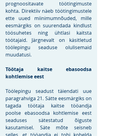
prognoositavate töötingimuste 
kohta. Direktiiv näeb töötingimustele 
ette uued miinimumnõuded, mille 
eesmärgiks on suurendada kindlust 
töösuhetes ning ühtlasi kaitsta 
töötajaid. Järgnevalt on käsitletud 
töölepingu seaduse olulisemaid 
muudatusi. 
Töötaja kaitse ebasoodsa 
kohtlemise eest
Töölepingu seadust täiendati uue 
paragrahviga 21. Sätte eesmärgiks on 
tagada töötaja kaitse tööandja 
poolse ebasoodsa kohtlemise eest 
seaduses sätestatud õiguste 
kasutamisel. Säte mõte seisneb 
selles, et tööandja ei tohi kohelda 