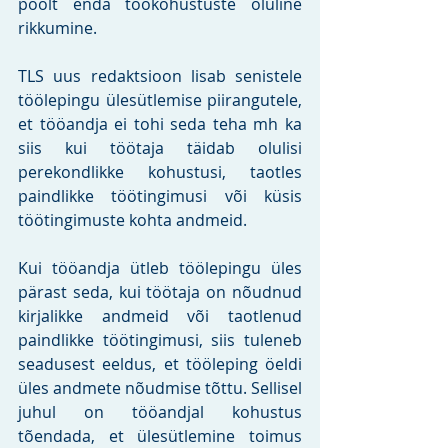
poolt enda töökohustuste oluline 
rikkumine.
TLS uus redaktsioon lisab senistele 
töölepingu ülesütlemise piirangutele, 
et tööandja ei tohi seda teha mh ka 
siis kui töötaja täidab olulisi 
perekondlikke kohustusi, taotles 
paindlikke töötingimusi või küsis 
töötingimuste kohta andmeid. 
Kui tööandja ütleb töölepingu üles 
pärast seda, kui töötaja on nõudnud 
kirjalikke andmeid või taotlenud 
paindlikke töötingimusi, siis tuleneb 
seadusest eeldus, et tööleping öeldi 
üles andmete nõudmise tõttu. Sellisel 
juhul on tööandjal kohustus 
tõendada, et ülesütlemine toimus 