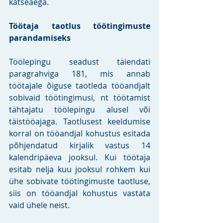
katseaega. 
Töötaja taotlus töötingimuste 
parandamiseks
Töölepingu seadust täiendati 
paragrahviga 181, mis annab 
töötajale õiguse taotleda tööandjalt 
sobivaid töötingimusi, nt töötamist 
tähtajatu töölepingu alusel või 
täistööajaga. Taotlusest keeldumise 
korral on tööandjal kohustus esitada 
põhjendatud kirjalik vastus 14 
kalendripäeva jooksul. Kui töötaja 
esitab nelja kuu jooksul rohkem kui 
ühe sobivate töötingimuste taotluse, 
siis on tööandjal kohustus vastata 
vaid ühele neist. 