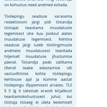
on kohustus need andmed esitada. 
Töölepingu seaduse varasema 
redaktsiooni järgi pidi tööandja 
töötajat teavitama muudatuste 
tegemisest ühe kuu jooksul alates 
muudatuse tegemisest. Kehtiva 
seaduse järgi tuleb töötingimuste 
andmete muudatusest teavitada 
hiljemalt muudatuse jõustumise 
päeval. Tööandja peab säilitama 
tõendi teabe edastamise või 
vastuvõtmise kohta töölepingu 
kehtivuse ajal ja kümme aastat 
töölepingu lõppemisest arvates. TLS 
§ 5 lg 6 sätestab erandi kirjalikust 
teavitamiskohustusest juhul, kui 
töötaja tööaeg ei ületa keskmiselt 