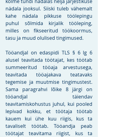
kolme tundi nädalas nelja järjestikuse 
nädala jooksul. Siiski tuleb vähemalt 
kahe nädala pikkuse töölepingu 
puhul sõlmida kirjalik tööleping, 
milles on fikseeritud töökoormus, 
tasu ja muud olulised tingimused. 
Tööandjal on edaspidi TLS § 6 lg 6 
alusel teavitada töötajat, kes töötab 
summeeritud tööaja arvestusega, 
teavitada tööajakava teatavaks 
tegemise ja muutmise tingimustest. 
Sama paragrahvi lõike 8 järgi on 
tööandjal täiendav 
teavitamiskohustus juhul, kui pooled 
lepivad kokku, et töötaja töötab 
kauem kui ühe kuu riigis, kus ta 
tavaliselt töötab. Tööandja peab 
töötajat teavitama riigist, kus ta 