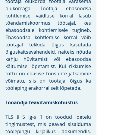
töötaja olukorda töötaja varasema 
olukorraga. Töötaja ebasoodsa 
kohtlemise vaidluse korral lasub 
tõendamiskoormus töötajal, kes 
ebasoodsale kohtlemisele tugineb. 
Ebasoodsa kohtlemise korral võib 
töötajal tekkida õigus kasutada 
õiguskaitsevahendeid, näiteks nõuda 
kahju hüvitamist või ebasoodsa 
käitumise lõpetamist. Kui rikkumise 
tõttu on edasise töösuhte jätkamine 
võimatu, siis on töötajal õigus ka 
tööleping erakorraliselt lõpetada. 
Tööandja teavitamiskohustus 
TLS § 5 lg-s 1 on toodud loetelu 
tingimustest, mis peavad sisalduma 
töölepingu kirjalikus dokumendis. 