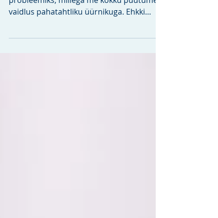
Õiguspraktikas on sagedaseks
probleemiks, millega me kokku puutume,
vaidlus pahatahtliku üürnikuga. Ehkki
enamik üürnikke täidavad enda...