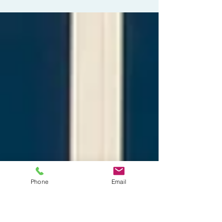
olema üks kõige lihtsamatest nõuetest
üldse. Paraku on tegemist valdkonnaga,
kus kohtupraktika...
Phone
Email